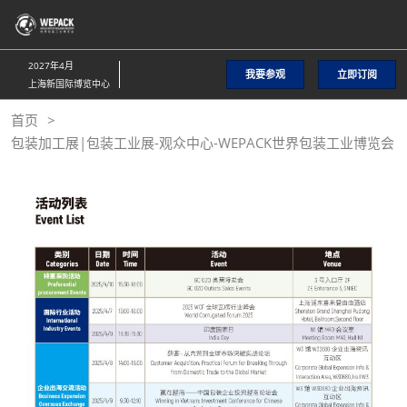
直
接
跳
2027年4月
我要参观
立即订阅
转
上海新国际博览中心
至
首页
内
包装加工展|包装工业展-观众中心-WEPACK世界包装工业博览会
容