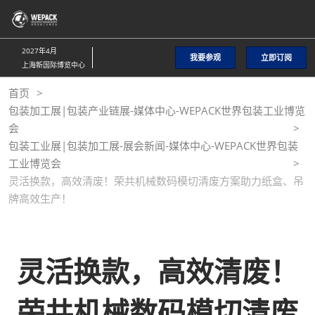
直
接
跳
2027年4月
我要参观
立即订阅
转
上海新国际博览中心
至
首页
内
包装加工展|包装产业链展-媒体中心-WEPACK世界包装工业博览
容
会
包装工业展|包装加工展-展会新闻-媒体中心-WEPACK世界包装
工业博览会
灵活换款，高效清废！荣共机械数码模切清废方案助力纸盒、吊
牌高效生产！
灵活换款，高效清废！
荣共机械数码模切清废