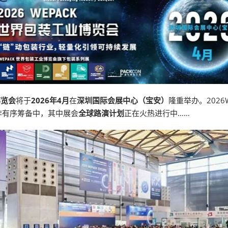
博览会
将于
2026年4月
在
深圳国际会展中心（宝安）
隆重举办。202
作有序筹备中，其中展会
全球路演计划
正在火热进行中……