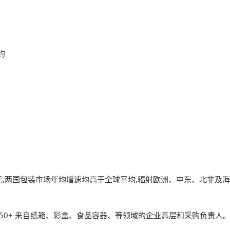
约
1 万亿美元,两国包装市场年均增速均高于全球平均,辐射欧洲、中东、北非
约 150+ 来自纸箱、彩盒、食品容器、等领域的企业高层和采购负责人