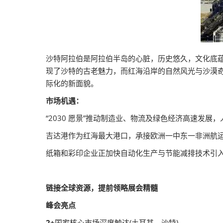
沙特阿拉伯是阿拉伯半岛的心脏，历史悠久，文化底蕴深厚
现了沙特的古老魅力，而红海沿岸的自然风光与沙漠奇
际化的新面貌。
市场机遇：
“2030 愿景”推动制造业、物流及绿色经济高速发
吉达港作为红海最大港口，承接欧洲一中东一非洲航运
纸箱和彩印企业正加快自动化生产与节能减排技术引入
链接全球资源，提前领略展会精髓
峰会亮点
2+
国家核心市场深度触达(土耳其、沙特)