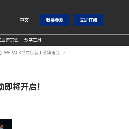
中文
我要参观
立即订阅
中文
nglish
工业博览会
数字工具
GloConverting
-WEPACK世界包装工业博览会
PACKCON包装黄页
励展通
动即将开启！