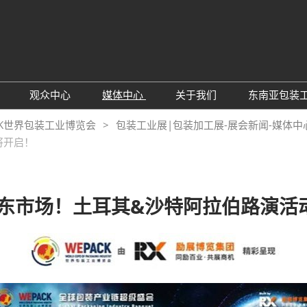
E
观众中心
媒体中心
关于我们
东南亚包装
预定
观众预登记
展会新闻
主办方介绍
CK世界包装工业博览会
包装工业展|包装加工展-展会新闻-媒体中心
将开启！
理由
参观理由
行业新闻
联系我们
下载中心
同期展会
订阅电邮
中东市场！土耳其&沙特阿拉伯路演活