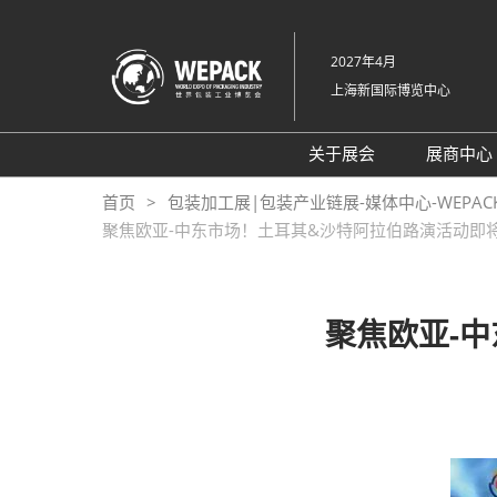
直
接
2027年4月
跳
上海新国际博览中心
转
至
内
关于展会
展商中心
容
展会概况
展位
首页
包装加工展|包装产业链展-媒体中心-WEPA
聚焦欧亚-中东市场！土耳其&沙特阿拉伯路演活动即
展品范围
参展
交通信息
支持媒体
聚焦欧亚-
展馆平面图
往届回顾
感谢信