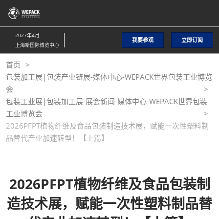
直
接
跳
2027年4月
我要参观
立即订阅
转
上海新国际博览中心
至
首页
内
包装加工展|包装产业链展-媒体中心-WEPACK世界包装工业博览
容
会
包装工业展|包装加工展-展会新闻-媒体中心-WEPACK世界包装
工业博览会
2026PFPT植物纤维及食品包装制造技术展，赋能一次性塑料制
品替代产业加速转型！【上篇】
2026PFPT植物纤维及食品包装制
造技术展，赋能一次性塑料制品替