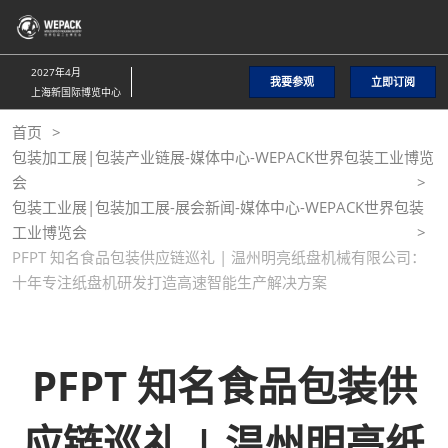
直
接
跳
2027年4月
我要参观
立即订阅
转
上海新国际博览中心
至
首页
内
包装加工展|包装产业链展-媒体中心-WEPACK世界包装工业博览
容
会
包装工业展|包装加工展-展会新闻-媒体中心-WEPACK世界包装
工业博览会
PFPT 知名食品包装供应链巡礼 | 温州明亮纸盘机械有限公司：
十年专注纸盘机研发打造高速智能生产解决方案
PFPT 知名食品包装供
应链巡礼 | 温州明亮纸