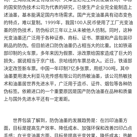
的国安防伪技术公司为代表的研究，已使生产企业完全能制造上
述油墨，基本能满足国内市场需求。国产光变油墨具有动态变色
的特点，难以复制。1999年，我国100人民币使用了工厂光变油
墨的防伪技术，防伪标识三年以上从未被他人仿制。同时，这种
光变油墨还广泛用于各种证券、商标、证书、票据和产品包装印
刷品的防伪。但目前进口防伪油墨仍占相当大的比重。比如铁道
部印制的火车票，多年来因为假票、涂改票给国家造成了巨大的
损失，据说相当于京广线、京哈线的车票总收入。近日，铁道部
决定改签新车票。中国一年印制7亿多张票，用纸700吨，其中
油墨要用澳大利亚马克传感有限公司的热敏油墨，该公司热敏技
术和油墨居世界先进水平，广泛用于造币、证件、烟包等各种防
伪标签。依赖进口的一个重要原因是国产防伪油墨在品种和质量
上与国外先进水平还有一定差距。
世界包装了解到，防伪油墨的发展趋势是：在凹印油墨方
面，目标是提高生产效率、降低成本、加强环保和改善凹印凸点
手感；在光变油墨方面，目标是提高光变效果，降低成本；热敏