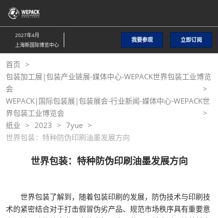
直
接
跳
2027年4月
我要参观
立即订阅
转
上海新国际博览中心
至
首页
内
包装加工展|包装产业链展-媒体中心-WEPACK世界包装工业博览
容
会
WEPACK|国际包装展|包装展会-行业新闻-媒体中心-WEPACK世
界包装工业博览会
纸业
2023
7yue
世界包装：特种防伪印刷油墨发展方向
世界包装：特种防伪印刷油墨发展方向
世界包装了解到，随着包装印刷的发展，防伪技术与印刷技
术的紧密结合对于打击假冒伪劣产品、规范市场秩序具有重要意