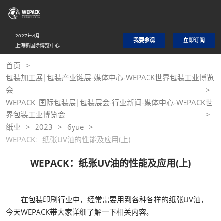
直
接
跳
2027年4月
我要参观
立即订阅
转
上海新国际博览中心
至
首页
内
包装加工展|包装产业链展-媒体中心-WEPACK世界包装工业博览
容
会
WEPACK|国际包装展|包装展会-行业新闻-媒体中心-WEPACK世
界包装工业博览会
纸业
2023
6yue
WEPACK：纸张UV油的性能及应用(上)
WEPACK：纸张UV油的性能及应用(上)
在包装印刷行业中，经常需要用到各种各样的纸张UV油，
今天WEPACK带大家详细了解一下相关内容。