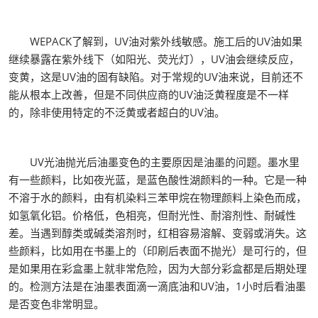
WEPACK了解到，UV油对紫外线敏感。施工后的UV油如果
继续暴露在紫外线下（如阳光、荧光灯），UV油会继续反应，
变黄，这是UV油的固有缺陷。对于常规的UV油来说，目前还不
能从根本上改善，但是不同供应商的UV油泛黄程度是不一样
的，除非使用特定的不泛黄或者超白的UV油。
UV光油抛光后油墨变色的主要原因是油墨的问题。墨水里
有一些颜料，比如夜光蓝，是蓝色酸性湖颜料的一种。它是一种
不溶于水的颜料，由有机染料三苯甲烷在物理颜料上染色而成，
如氢氧化铝。价格低，色相亮，但耐光性、耐溶剂性、耐碱性
差。当遇到醇类或碱类溶剂时，红相容易溶解、变弱或消失。这
些颜料，比如用在书墨上的（印刷后表面不抛光）是可行的，但
是如果用在彩盒墨上就非常危险，因为大部分彩盒都是后期处理
的。检测方法是在油墨表面滴一滴底油和UV油，1小时后看油墨
是否变色非常明显。