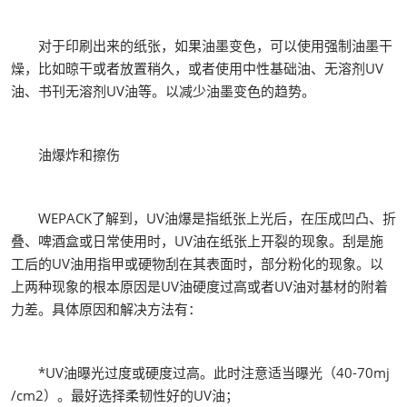
对于印刷出来的纸张，如果油墨变色，可以使用强制油墨干
燥，比如晾干或者放置稍久，或者使用中性基础油、无溶剂UV
油、书刊无溶剂UV油等。以减少油墨变色的趋势。
油爆炸和擦伤
WEPACK了解到，UV油爆是指纸张上光后，在压成凹凸、折
叠、啤酒盒或日常使用时，UV油在纸张上开裂的现象。刮是施
工后的UV油用指甲或硬物刮在其表面时，部分粉化的现象。以
上两种现象的根本原因是UV油硬度过高或者UV油对基材的附着
力差。具体原因和解决方法有：
*UV油曝光过度或硬度过高。此时注意适当曝光（40-70mj
/cm2）。最好选择柔韧性好的UV油；