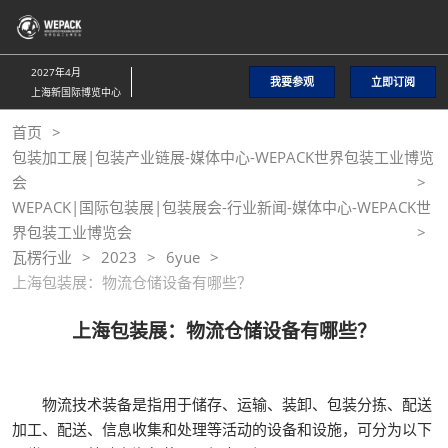
直
接
跳
2027年4月
我要参观
立即订阅
转
上海新国际博览中心
至
首页
内
包装加工展|包装产业链展-媒体中心-WEPACK世界包装工业博览
容
会
WEPACK|国际包装展|包装展会-行业新闻-媒体中心-WEPACK世
界包装工业博览会
瓦楞行业
2023
6yue
上海包装展：物流仓储设备有哪些？
上海包装展：物流仓储设备有哪些？
物流技术装备是指用于储存、运输、装卸、包装分拣、配送
加工、配送、信息收集和处理等活动的设备和设施，可分为以下