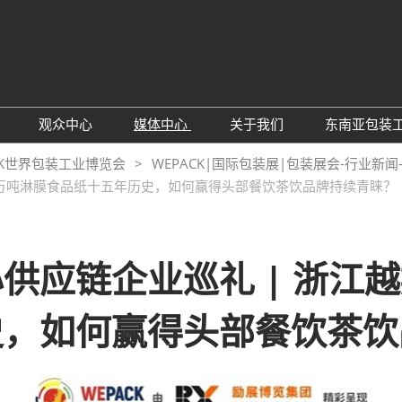
E
观众中心
媒体中心
关于我们
东南亚包装
预定
观众预登记
展会新闻
主办方介绍
CK世界包装工业博览会
WEPACK|国际包装展|包装展会-行业新闻
年产6万吨淋膜食品纸十五年历史，如何赢得头部餐饮茶饮品牌持续青睐？
理由
参观理由
行业新闻
联系我们
下载中心
同期展会
订阅电邮
核心供应链企业巡礼 | 浙江
史，如何赢得头部餐饮茶饮