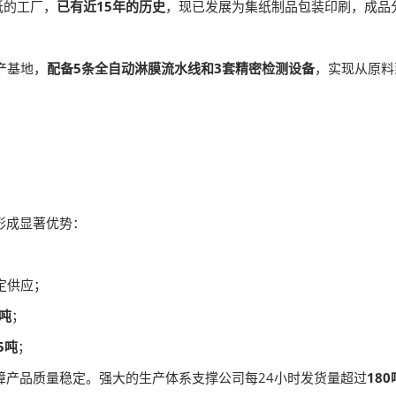
纸的工厂，
已有近15年的历史
，现已发展为集纸制品包装印刷，成品
产基地，
配备5条全自动淋膜流水线和3套精密检测设备
，实现从原料
形成显著优势：
定供应；
8吨
；
.5吨
；
障产品质量稳定。强大的生产体系支撑公司每24小时发货量超过
180