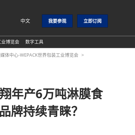
中文
我要参观
立即订阅
中文
nglish
工业博览会
数字工具
GloConverting
-媒体中心-WEPACK世界包装工业博览会
PACKCON包装黄页
励展通
越翔年产6万吨淋膜食
品牌持续青睐？