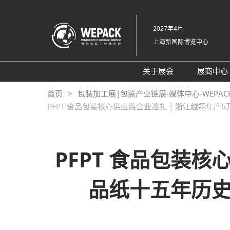
直
接
2027年4月
跳
上海新国际博览中心
转
至
内
关于展会
展商中心
容
展会概况
展位
首页
包装加工展|包装产业链展-媒体中心-WEPA
PFPT 食品包装核心供应链企业巡礼 | 浙江越翔
展品范围
参展
交通信息
支持媒体
PFPT 食品包装
展馆平面图
品纸十五年历
往届回顾
感谢信