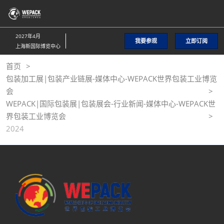
直
接
跳
2027年4月
我要参观
立即订阅
转
上海新国际博览中心
至
首页
内
包装加工展|包装产业链展-媒体中心-WEPACK世界包装工业博览
容
会
WEPACK|国际包装展|包装展会-行业新闻-媒体中心-WEPACK世
界包装工业博览会
2024